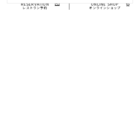
RESERVATION
ONLINE SHOP
レストラン予約
オンラインショップ
本ウェブサイトでは、お客様の利便性の向上、本ウェブサイト
の品質向上・ 維持のため、Cookie（クッキー）情報を利用し
重要なお知らせ>>
ています。
お客様は、ご利用端末等のブラウザの設定によりクッキーを無
効にして本ウェブサイトを利用いただくことはできますが、無
効にした場合、本ウェブサイトの一部の機能が制限され、サー
ビスを十分に受けられない可能性がございます。
詳細については、当社の
クッキーポリシー
をご覧ください。