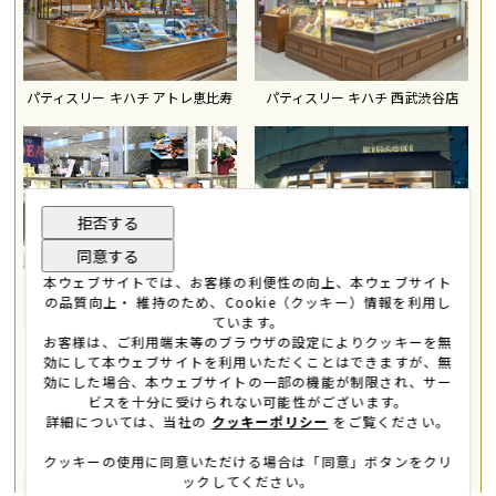
パティスリー キハチ アトレ恵比寿
パティスリー キハチ 西武渋谷店
拒否する
同意する
本ウェブサイトでは、お客様の利便性の向上、本ウェブサイト
パティスリー キハチ 東京ギフトパ
パティスリー キハチ 東大島
レット
の品質向上・ 維持のため、Cookie（クッキー）情報を利用し
ています。
お客様は、ご利用端末等のブラウザの設定によりクッキーを無
効にして本ウェブサイトを利用いただくことはできますが、無
効にした場合、本ウェブサイトの一部の機能が制限され、サー
ビスを十分に受けられない可能性がございます。
詳細については、当社の
クッキーポリシー
をご覧ください。
クッキーの使用に同意いただける場合は「同意」ボタンをクリ
ックしてください。
キハチ オンラインショップ